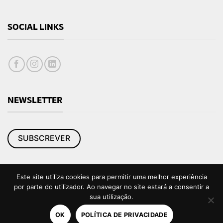
SOCIAL LINKS
NEWSLETTER
SUBSCREVER
Este site utiliza cookies para permitir uma melhor experiência
por parte do utilizador. Ao navegar no site estará a consentir a
sua utilização.
|
Política de Privacidade e Cookies
Livro de Reclamações
Copyright 2026 © Design by
Crochet
OK
POLÍTICA DE PRIVACIDADE