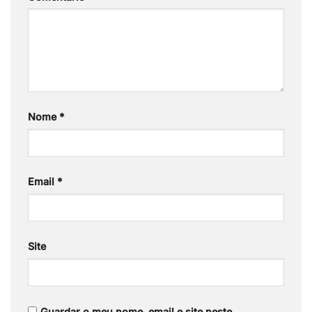
Nome
*
Email
*
Site
Guardar o meu nome, email e site neste