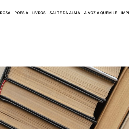
PROSA
POESIA
LIVROS
SAI-TE DA ALMA
A VOZ A QUEM LÊ
IMP