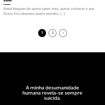
Babel
Babel Naquele dia queria saber mais, queria conhecer o que
ficava fora daquelas quatro paredes. [...]
1
2
A minha desumanidade
humana revela-se sempre
suicida.